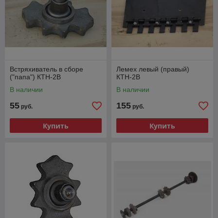
Встряхиватель в сборе
Лемех левый (правый)
("папа") КТН-2В
КТН-2В
В наличии
В наличии
55
155
руб.
руб.
Купить
Купить