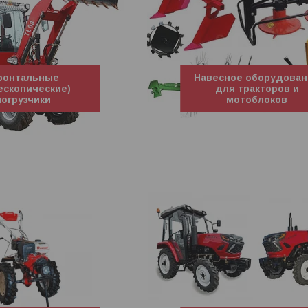
ронтальные
Навесное оборудова
ескопические)
для тракторов и
погрузчики
мотоблоков