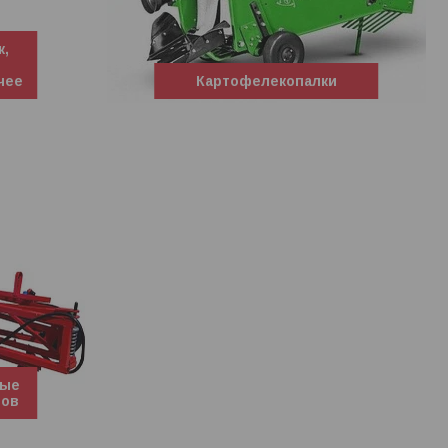
к,
чее
Картофелекопалки
вые
ров