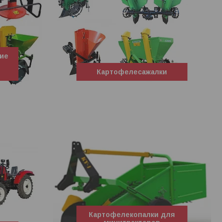
ние
Картофелесажалки
Картофелекопалки для