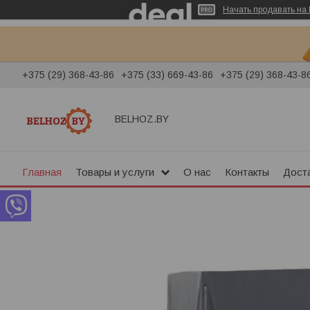
Начать продавать на 
+375 (29) 368-43-86
+375 (33) 669-43-86
+375 (29) 368-43-8
BELHOZ.BY
Главная
Товары и услуги
О нас
Контакты
Доста