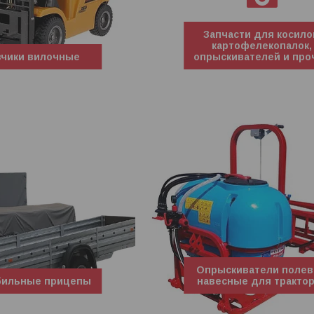
Запчасти для косило
картофелекопалок,
зчики вилочные
опрыскивателей и про
Опрыскиватели поле
бильные прицепы
навесные для тракто