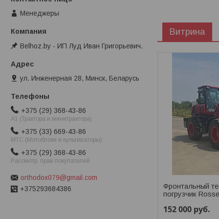
Менеджеры
Витрина
Belhoz.by - ИП Луд Иван Григорьевич.
ул. Инженерная 28, Минск, Беларусь
+375 (29) 368-43-86
A1 (Трактора и минитрактора)
+375 (33) 669-43-86
МТС (Мотоблоки и культиваторы)
+375 (29) 368-43-86
Рассмотр. прав покупателей
orthodox079@gmail.com
Фронтальный те
+375293684386
погрузчик Rosse
152 000
руб.