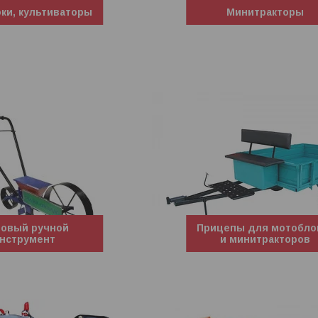
ки, культиваторы
Минитракторы
овый ручной
Прицепы для мотобло
нструмент
и минитракторов