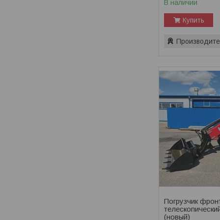
В наличии
Купить
Производите
Погрузчик фрон
телескопически
(новый)