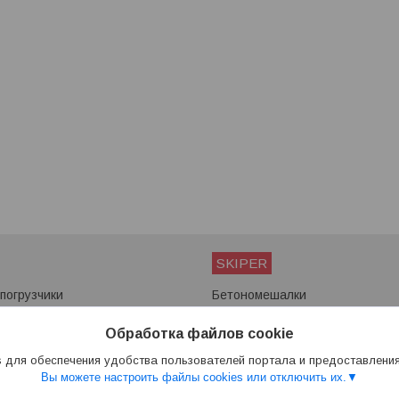
SKIPER
погрузчики
Бетономешалки
ы
Мотоблоки
Снегоуборщики
Обработка файлов cookie
Сварочные аппараты
 для обеспечения удобства пользователей портала и предоставлени
Вы можете настроить файлы cookies или отключить их.