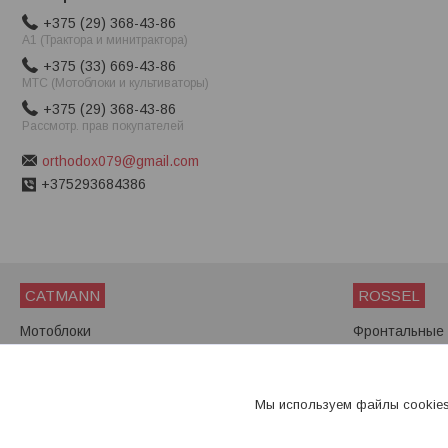
+375 (29) 368-43-86
A1 (Трактора и минитрактора)
+375 (33) 669-43-86
МТС (Мотоблоки и культиваторы)
+375 (29) 368-43-86
Рассмотр. прав покупателей
orthodox079@gmail.com
+375293684386
CATMANN
ROSSEL
Мотоблоки
Фронтальные 
Мини-тракторы
Мини-трактор
Мотоблоки
Мы используем файлы cookies