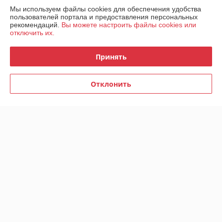
Мы используем файлы cookies для обеспечения удобства
пользователей портала и предоставления персональных
Доставка и оплата
рекомендаций.
Вы можете настроить файлы cookies или
отключить их.
График работы
Принять
Полная версия сайта
Отклонить
Политика обработки cookies
Сайт создан на платформе Deal.by
Информация для покупателя
Индивидуальный предприниматель:
ИП Луд Иван Григорьевич
Брестская обл., Лунинецкий р-н, аг. Лобча, ул. Пинская, 28
Регистрационный номер ЕГР: 291534538