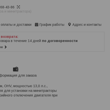
368-43-86
ра и минитрактора)
ько по телефону
 оплаты и доставки
График работы
Адрес и контакты
товара в течение 14 дней
по договоренности
ее
формация для заказа
, OHV, мощностью 13,0 л.с.,
ля для установки на минитракторы
арийного отключения двигателя при