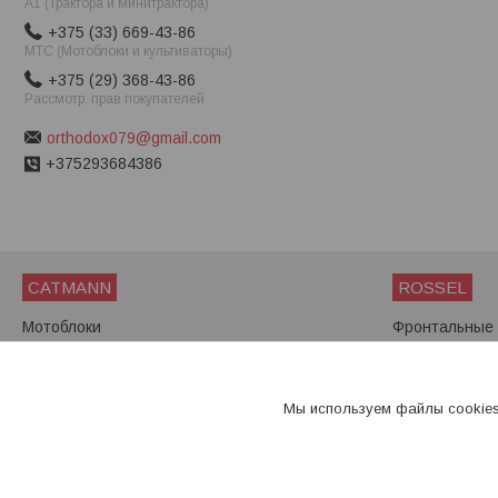
A1 (Трактора и минитрактора)
+375 (33) 669-43-86
МТС (Мотоблоки и культиваторы)
+375 (29) 368-43-86
Рассмотр. прав покупателей
orthodox079@gmail.com
+375293684386
CATMANN
ROSSEL
Мотоблоки
Фронтальные 
Мини-тракторы
Мини-трактор
Мотоблоки
Мы используем файлы cookies