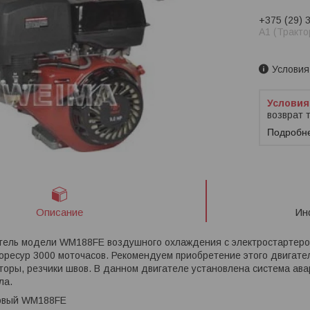
+375 (29) 
A1 (Тракто
Заказ тол
Условия
возврат 
Подробн
Описание
Ин
тель модели WM188FE воздушного охлаждения с электростартером
оресур 3000 моточасов. Рекомендуем приобретение этого двигате
торы, резчики швов. В данном двигателе установлена система ав
ла.
новый WM188FE