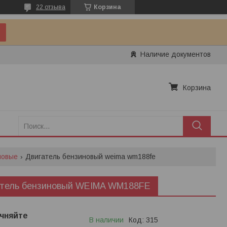
22 отзыва
Корзина
Наличие документов
Корзина
новые
Двигатель бензиновый weima wm188fe
атель бензиновый WEIMA WM188FE
чняйте
В наличии
Код:
315