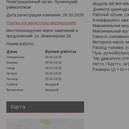
Регистрационный орган: Лунинецкий
Модель:WEIMA W
райисполком
Диаметр цилиндра 
Рабочий объем, (см
Дата регистрации компании: 26.10.2018
Коэффициент сжат
Ссылка на свидетельство/лицензию
Максимальная мощно
Местонахождение книги замечаний и
Максимальный крут
предложений: ул. Инженерная 28
Емкость топливного
Моторное масло емк
Режим работы:
Расход топлива, (г
День
Время работы
Пуск: ручной/элек
Понедельник
09:00-18:00
Тип двигателя OH
Вторник
09:00-18:00
Нетто / Брутто, (кг
Среда
09:00-18:00
Размеры (Д × Ш × В
Четверг
09:00-18:00
Пятница
09:00-18:00
Суббота
Выходной
Воскресенье
Выходной
Карта