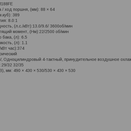
M188FE
/ ход поршня, (мм): 88 × 64
.куб): 389
ия: 8.0:1
сть, (л.с./кВт):13.0/9.6/ 3600об/мин
ящий момент, (Нм):22/2500 об/мин
 бака, (л): 6.5
ость, (л): 1.1
/кВт час):374
трический
V, Одноцилиндровый 4-тактный, принудительное воздушное охл
):29/32 32/35
), мм: 490 × 430 × 530/530 × 430 × 530