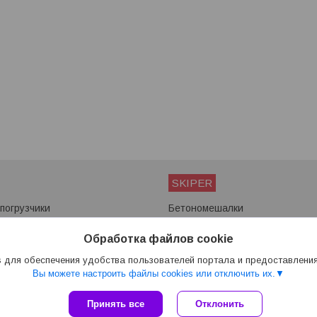
SKIPER
погрузчики
Бетономешалки
ы
Мотоблоки
Снегоуборщики
Обработка файлов cookie
Сварочные аппараты
 для обеспечения удобства пользователей портала и предоставлени
Вы можете настроить файлы cookies или отключить их.
Сайт создан на платформе Deal.by
Принять все
Отклонить
Политика обработки файлов cookies