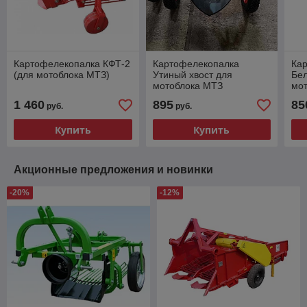
Картофелекопалка КФТ-2
Картофелекопалка
Ка
(для мотоблока МТЗ)
Утиный хвост для
Бе
мотоблока МТЗ
мо
1 460
895
85
руб.
руб.
Купить
Купить
Акционные предложения и новинки
-20%
-12%