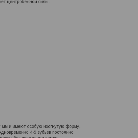
чет центробежной силы.
7 мм и имеют особую изогнутую форму,
 одновременно 4-5 зубьев постоянно
 массы без попадания земли.