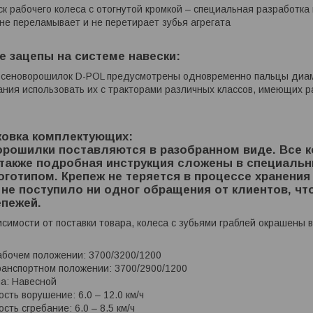
 рабочего колеса с отогнутой кромкой – специальная разработка 
 не переламывает и не перетирает зубья агрегата
 зацепы на системе навески:
 сеноворошилок D-POL предусмотрены одновременно пальцы диаме
ния использовать их с тракторами различных классов, имеющих 
ковка комплектующих:
орошилки поставляются в разобранном виде. Все
 также подробная инструкция сложены в специаль
отипом. Крепеж не теряется в процессе хранения 
не поступило ни одног обращения от клиентов, что
епежей.
имости от поставки товара, колеса с зубьями граблей окрашены 
абочем положении: 3700/3200/1200
ранспортном положении: 3700/2900/1200
а: Навесной
сть ворушение: 6.0 – 12.0 км/ч
сть сгребание: 6.0 – 8.5 км/ч