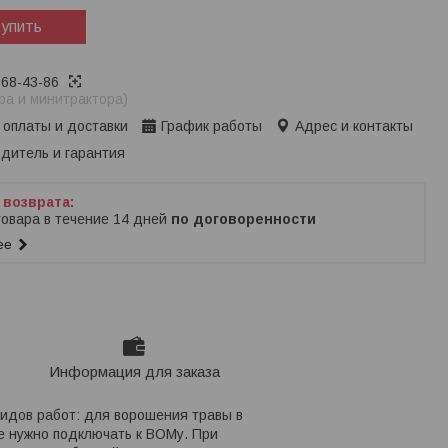
упить
368-43-86
ра и минитрактора)
 оплаты и доставки
График работы
Адрес и контакты
дитель и гарантия
товара в течение 14 дней
по договоренности
ее
Информация для заказа
идов работ: для ворошения травы в
не нужно подключать к ВОМу. При