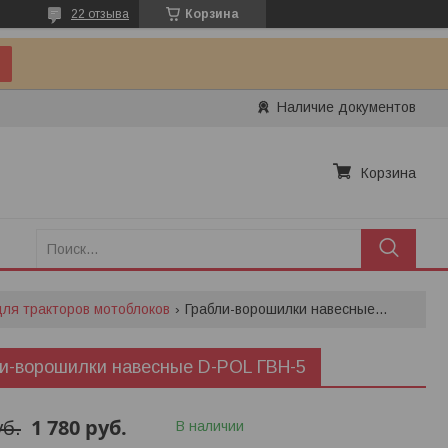
22 отзыва
Корзина
Наличие документов
Корзина
для тракторов мотоблоков
Грабли-ворошилки навесные d-pol гвн-5
и-ворошилки навесные D-POL ГВН-5
1 780
руб.
уб.
В наличии