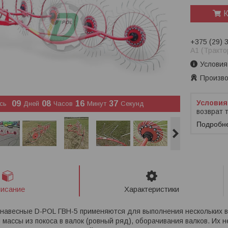
К
+375 (29) 
A1 (Тракто
Условия
Произво
0
9
0
8
1
6
3
6
сь
Дней
Часов
Минут
Секунд
возврат 
Подробн
исание
Характеристики
 навесные D-POL ГВН-5 применяются для выполнения нескольких в
я массы из покоса в валок (ровный ряд), оборачивания валков. Их 