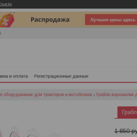
Deal.by
6
вка и оплата
Регистрационные данные
е оборудование для тракторов и мотоблоков
Грабли-ворошилки 
Грабл
1 850
р