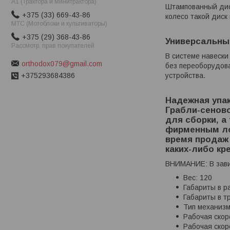
A1 (Трактора и минитрактора)
Штампованный диск
+375 (33) 669-43-86
колесо такой диск
МТС (Мотоблоки и культиваторы)
+375 (29) 368-43-86
Универсальные
Рассмотр. прав покупателей
В системе навески
orthodox079@gmail.com
без переоборудова
устройства.
+375293684386
Надежная упа
Грабли-сенов
для сборки, а
фирменным лог
время продаж 
каких-либо кр
ВНИМАНИЕ: В завис
Вес: 120
Габариты в р
Габариты в т
Тип механизм
Рабочая скоро
Рабочая скоро