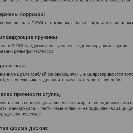
ержены коррозии:
-сеноворошилок D-POL оцинкованы, а значит, надежно защищены 
мпфирующие пружины:
шилок D-POL предусмотрены усиленные демпфирующие пружины, к
ровании рельефа местности.
рные швы:
инения на раме граблей-сеноворошилок D-POL провариваются толс
ей, что обеспечивает дополнительную надежность при работе.
апас прочности ступиц:
бочего колеса с двумя установленными закрытыми подшипниками о
боты данного узла. Пластиковые колпачки на подшипниках защищ
продлевая их ресурс.
тая форма дисков: