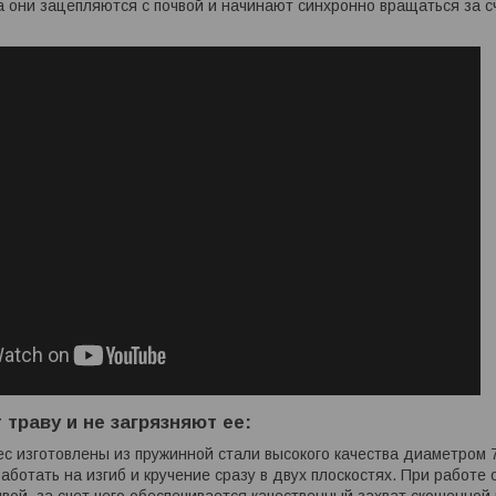
 они зацепляются с почвой и начинают синхронно вращаться за с
 траву и не загрязняют ее:
ес изготовлены из пружинной стали высокого качества диаметром 
работать на изгиб и кручение сразу в двух плоскостях. При работе
чвой, за счет чего обеспечивается качественный захват скошенной