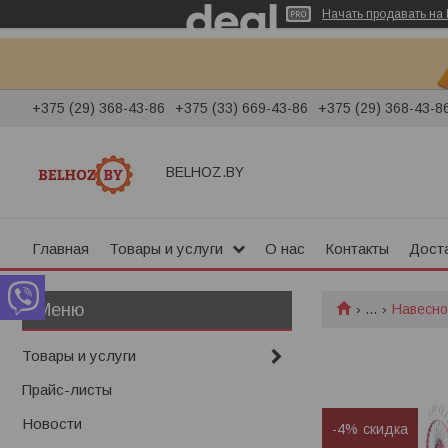
Начать продавать на 
+375 (29) 368-43-86
+375 (33) 669-43-86
+375 (29) 368-43-8
BELHOZ.BY
Главная
Товары и услуги
О нас
Контакты
Доста
...
Навесно
Товары и услуги
Прайс-листы
Новости
-4%