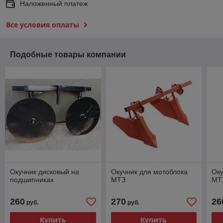
Наложенный платеж
Все условия оплаты
Подобные товары компании
Окучник дисковый на
Окучник для мотоблока
Оку
подшипниках
МТЗ
МТ
260
270
26
руб.
руб.
Купить
Купить