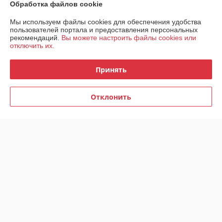
Обработка файлов cookie
Контакты
Мы используем файлы cookies для обеспечения удобства
пользователей портала и предоставления персональных
Доставка и оплата
рекомендаций.
Вы можете настроить файлы cookies или
отключить их.
График работы
Принять
Полная версия сайта
Отклонить
Политика обработки cookies
Сайт создан на платформе Deal.by
Информация для покупателя
Индивидуальный предприниматель:
ИП Луд Иван Григорьевич
Брестская обл., Лунинецкий р-н, аг. Лобча, ул. Пинская, 28