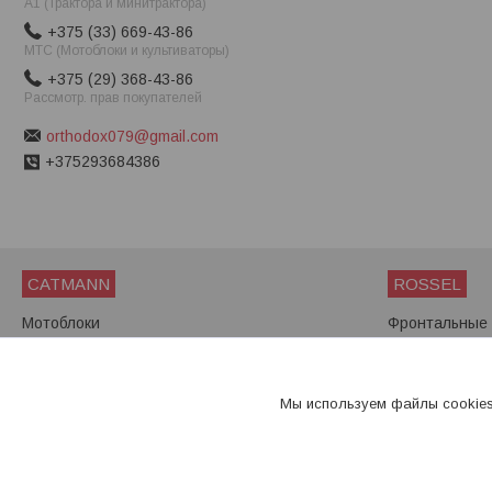
A1 (Трактора и минитрактора)
+375 (33) 669-43-86
МТС (Мотоблоки и культиваторы)
+375 (29) 368-43-86
Рассмотр. прав покупателей
orthodox079@gmail.com
+375293684386
CATMANN
ROSSEL
Мотоблоки
Фронтальные 
Мини-тракторы
Мини-трактор
Мотоблоки
Мы используем файлы cookies