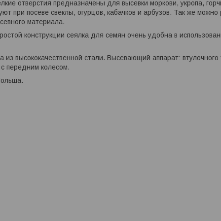
лкие отверстия предназначены для высевки моркови, укропа, горч
уют при посеве свеклы, огурцов, кабачков и арбузов. Так же можно
севного материала.
простой конструкции
сеялка для семян
очень удобна в использован
а из высококачественной стали. Высевающий аппарат: втулочного
 с передним колесом.
Польша.