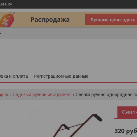
Deal.by
6
вка и оплата
Регистрационные данные
аров
Садовый ручной инструмент
Сеялка ручная однорядная п
Сеял
320
руб