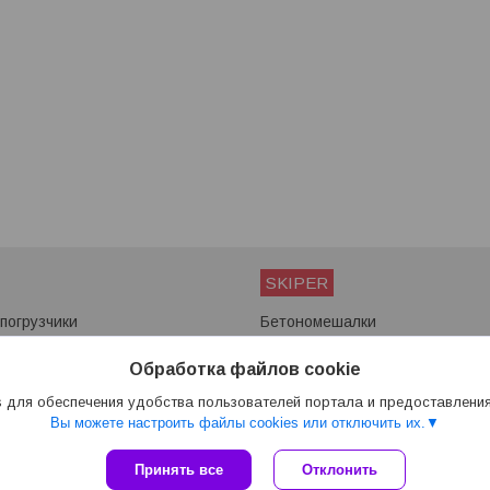
SKIPER
погрузчики
Бетономешалки
ы
Мотоблоки
Снегоуборщики
Обработка файлов cookie
Сварочные аппараты
 для обеспечения удобства пользователей портала и предоставлени
Вы можете настроить файлы cookies или отключить их.
Сайт создан на платформе Deal.by
Принять все
Отклонить
Политика обработки файлов cookies