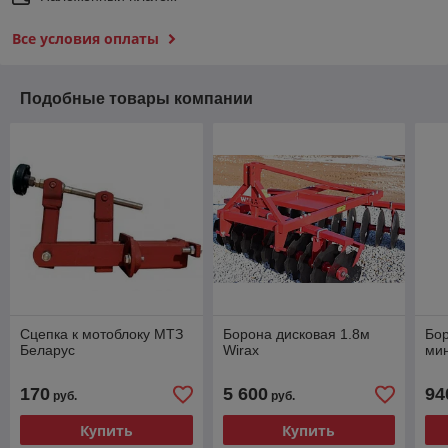
Все условия оплаты
Подобные товары компании
Сцепка к мотоблоку МТЗ
Борона дисковая 1.8м
Бо
Беларус
Wirax
мин
170
5 600
94
руб.
руб.
Купить
Купить