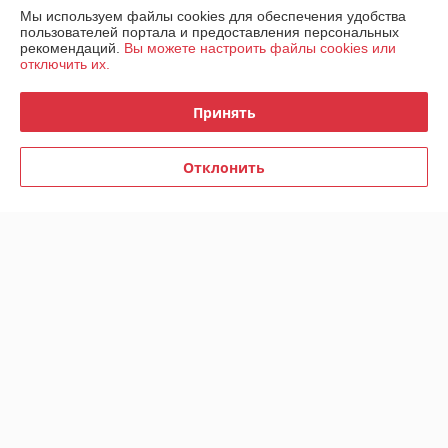
Мы используем файлы cookies для обеспечения удобства
пользователей портала и предоставления персональных
рекомендаций.
Вы можете настроить файлы cookies или
отключить их.
Пресс-подборщик 0850
Принять
В наличии
8 700
9 300 руб.
руб.
Отклонить
Купить
О нас
Рейтинг не сформирован
Менее 5 отзывов за последний год
Компания продает на
Deal.by
Работает с 23.04.2014
г. Минск
ул. Инженерная 28, Минск, Беларусь