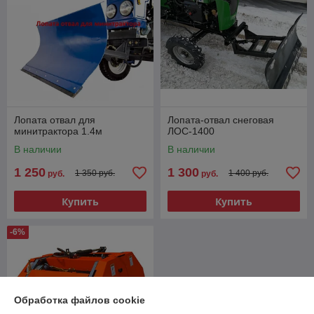
Лопата отвал для
Лопата-отвал снеговая
минитрактора 1.4м
ЛОС-1400
В наличии
В наличии
1 250
1 300
1 350 руб.
1 400 руб.
руб.
руб.
Купить
Купить
-6%
Обработка файлов cookie