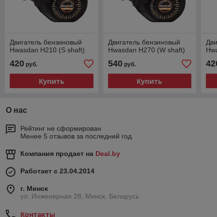
Двигатель бензиновый
Двигатель бензиновый
Дви
Hwasdan H210 (S shaft)
Hwasdan H270 (W shaft)
Hwa
420
540
42
руб.
руб.
Купить
Купить
О нас
Рейтинг не сформирован
Менее 5 отзывов за последний год
Компания продает на
Deal.by
Работает с 23.04.2014
г. Минск
ул. Инженерная 28, Минск, Беларусь
Контакты