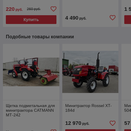
220
1 
260 руб.
руб.
4 490
руб.
Купить
Подобные товары компании
Щетка подметальная для
Минитрактор Rossel XT-
Мин
минитрактора CATMANN
184d
50
МТ-242
12 970
57
руб.