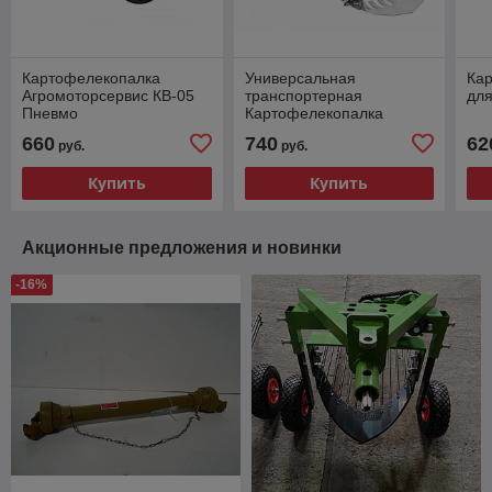
Картофелекопалка
Универсальная
Ка
Агромоторсервис КВ-05
транспортерная
для
Пневмо
Картофелекопалка
660
740
62
руб.
руб.
Купить
Купить
Акционные предложения и новинки
-16%