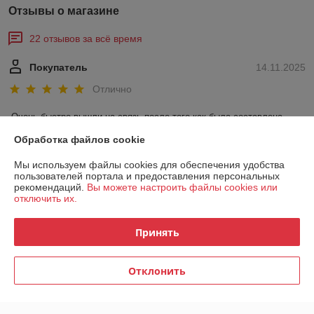
Отзывы о магазине
22 отзывов за всё время
Покупатель
14.11.2025
Отлично
Очень быстро вышли на связь после того как была составлена 
заявка , не первый раз обращаюсь . Качество цена на уровне.
Обработка файлов cookie
Сделка подтверждена через корзину
Мы используем файлы cookies для обеспечения удобства
пользователей портала и предоставления персональных
рекомендаций.
Вы можете настроить файлы cookies или
отключить их.
Покупатель
03.11.2025
Хорошо
Принять
связались позже, доставили быстро.
Отклонить
Сделка подтверждена через корзину