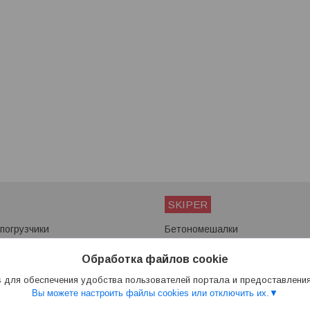
SKIPER
погрузчики
Бетономешалки
ы
Мотоблоки
Снегоуборщики
Обработка файлов cookie
Сварочные аппараты
 для обеспечения удобства пользователей портала и предоставлени
Вы можете настроить файлы cookies или отключить их.