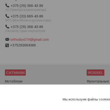
+375 (29) 368-43-86
A1 (Трактора и минитрактора)
+375 (33) 669-43-86
МТС (Мотоблоки и культиваторы)
+375 (29) 368-43-86
Рассмотр. прав покупателей
orthodox079@gmail.com
+375293684386
CATMANN
ROSSEL
Мотоблоки
Фронтальные 
Мини-тракторы
Мини-трактор
Мотоблоки
Мы используем файлы cookies