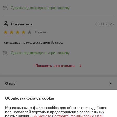
Сделка подтверждена через корзину
Покупатель
03.11.2025
Хорошо
связались позже, доставили быстро.
Сделка подтверждена через корзину
Показать все отзывы
О нас
Контакты
Обработка файлов cookie
Мы используем файлы cookies для обеспечения удобства
Доставка и оплата
пользователей портала и предоставления персональных
рекомендаций.
Вы можете настроить файлы cookies или