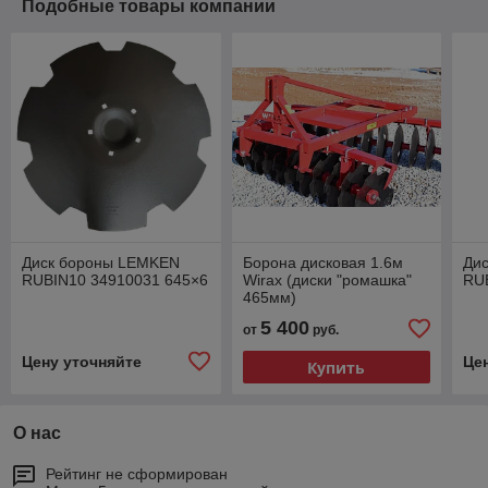
Подобные товары компании
Диск бороны LEMKEN
Борона дисковая 1.6м
Ди
RUBIN10 34910031 645×6
Wirax (диски "ромашка"
RU
465мм)
5 400
от
руб.
Цену уточняйте
Це
Купить
О нас
Рейтинг не сформирован