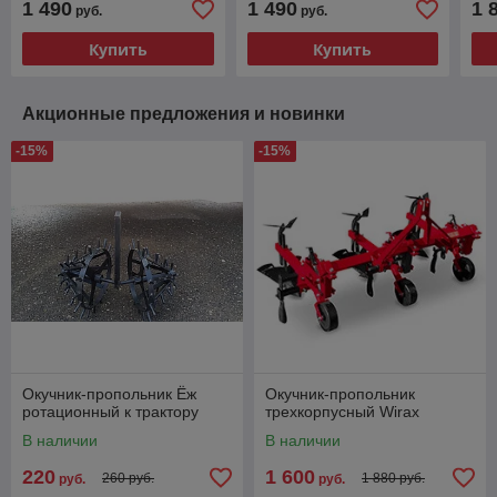
1 490
1 490
1 
руб.
руб.
Купить
Купить
Акционные предложения и новинки
-15%
-15%
Окучник-пропольник Ёж
Окучник-пропольник
ротационный к трактору
трехкорпусный Wirax
В наличии
В наличии
220
1 600
260 руб.
1 880 руб.
руб.
руб.