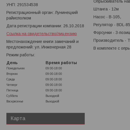
Опрыскиватель нав
УНП: 291534538
Штанга - 12м
Регистрационный орган: Лунинецкий
Насос - B-105,
райисполком
Регулятор - BDL-8
Дата регистрации компании: 26.10.2018
Форсунки - 3-поз
Ссылка на свидетельство/лицензию
Производитель - 
Местонахождение книги замечаний и
предложений: ул. Инженерная 28
В комплекте с опр
Режим работы:
День
Время работы
Понедельник
09:00-18:00
Вторник
09:00-18:00
Среда
09:00-18:00
Четверг
09:00-18:00
Пятница
09:00-18:00
Суббота
Выходной
Воскресенье
Выходной
Карта