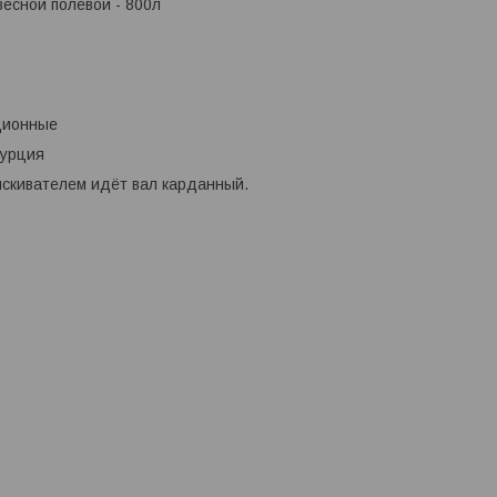
есной полевой - 800л
5
иционные
Турция
ыскивателем идёт вал карданный.