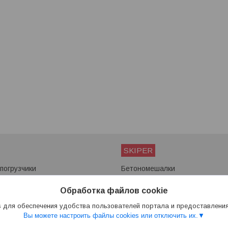
SKIPER
погрузчики
Бетономешалки
ы
Мотоблоки
Снегоуборщики
Обработка файлов cookie
Сварочные аппараты
 для обеспечения удобства пользователей портала и предоставлени
Вы можете настроить файлы cookies или отключить их.