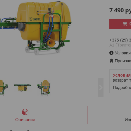
7 490
р
К
+375 (29) 
A1 (Тракто
Условия
Произво
возврат 
Подробн
Описание
Ин