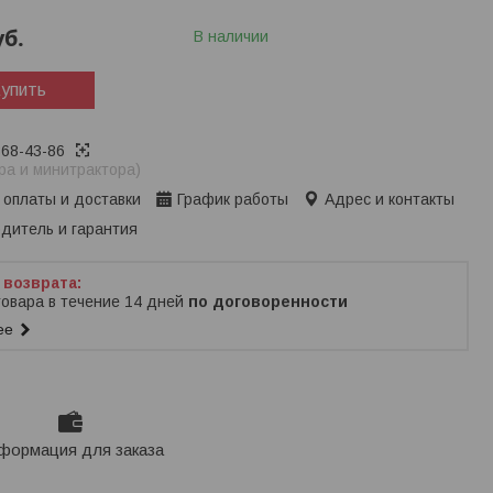
уб.
В наличии
упить
368-43-86
ра и минитрактора)
 оплаты и доставки
График работы
Адрес и контакты
дитель и гарантия
товара в течение 14 дней
по договоренности
ее
формация для заказа