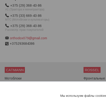
+375 (29) 368-43-86
A1 (Трактора и минитрактора)
+375 (33) 669-43-86
МТС (Мотоблоки и культиваторы)
+375 (29) 368-43-86
Рассмотр. прав покупателей
orthodox079@gmail.com
+375293684386
CATMANN
ROSSEL
Мотоблоки
Фронтальные 
Мини-тракторы
Мини-трактор
Мотоблоки
Мы используем файлы cookies