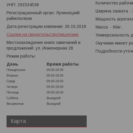
Количество рабочих
УНП: 291534538
Ширина захвата - 
Регистрационный орган: Лунинецкий
райисполком
Мощность агрегатир
Дата регистрации компании: 26.10.2018
Масса - 60кг.
Ссылка на свидетельство/лицензию
Универсальность д
Местонахождение книги замечаний и
Окучники имеют ра
предложений: ул. Инженерная 28
Подробности уточн
Режим работы:
День
Время работы
Понедельник
09:00-18:00
Вторник
09:00-18:00
Среда
09:00-18:00
Четверг
09:00-18:00
Пятница
09:00-18:00
Суббота
Выходной
Воскресенье
Выходной
Карта