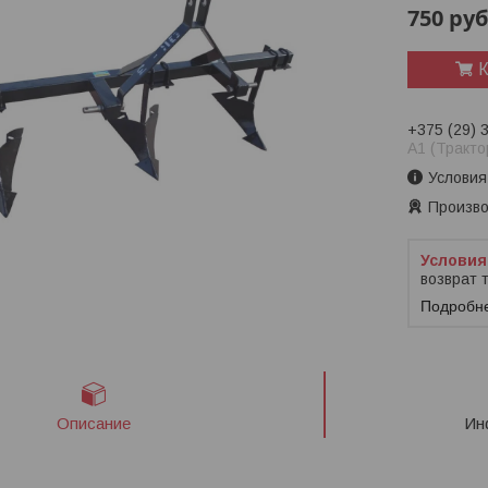
750
руб
К
+375 (29) 
A1 (Тракто
Условия
Произво
возврат 
Подробн
Описание
Ин