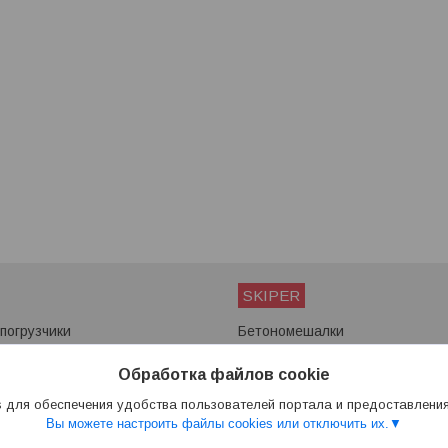
SKIPER
погрузчики
Бетономешалки
ы
Мотоблоки
Снегоуборщики
Обработка файлов cookie
Сварочные аппараты
 для обеспечения удобства пользователей портала и предоставлени
Вы можете настроить файлы cookies или отключить их.