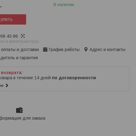
.
В наличии
упить
368-43-86
ра и минитрактора)
 оплаты и доставки
График работы
Адрес и контакты
дитель и гарантия
товара в течение 14 дней
по договоренности
ее
формация для заказа