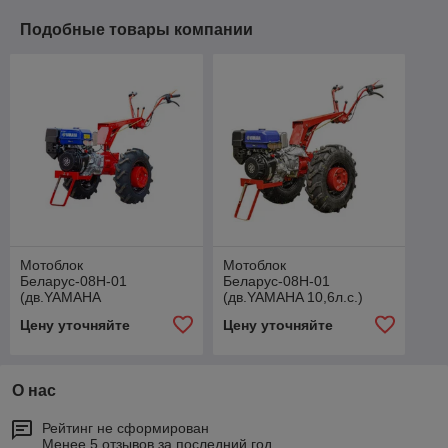
Подобные товары компании
Мотоблок
Мотоблок
Беларус-08Н-01
Беларус-08Н-01
(дв.YAMAHA
(дв.YAMAHA 10,6л.с.)
10,6л.с.)+СЦ-00010
(колеса 6,0Х12 высокий
Цену уточняйте
Цену уточняйте
сцепка универсальная
протектор)+СЦ-00010
сцепка универсальная
О нас
Рейтинг не сформирован
Менее 5 отзывов за последний год