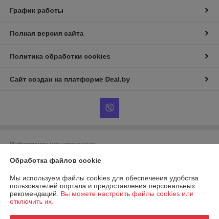
График работы
Полная версия сайта
Политика обработки cookies
Сайт создан на платформе Deal.by
Информация для покупателя
Обработка файлов cookie
Индивидуальный предприниматель:
ИП Луд Иван Григорьевич
Брестская обл., Лунинецкий р-н, аг. Лобча, ул. Пинская, 28
Мы используем файлы cookies для обеспечения удобства
Регистрационный номер ЕГР: 291534538
пользователей портала и предоставления персональных
рекомендаций.
Вы можете настроить файлы cookies или
УНП: 291534538
отключить их.
Регистрационный орган: Лунинецкий райисполком