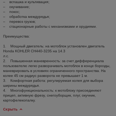
– вспашка и культивация;
– окучивание;
– покос;
– обработка междурядья;
– перевоз грузов;
– стационарные работы с механизмами и орудиями.
Преимущества:
1. Мощный двигатель: на мотоблок установлен двигатель
Honda KOHLER CH440-3235 на 14.3
л.с.
2. Повышенная маневренность: за счет дифференциала
пользователю легко разворачивать мотоблок в конце борозды,
маневрировать в условиях ограниченного пространства. На
колее 45 см радиус разворота не превышает 1 м.
3. Комфортная работа: регулируемая колея для выбора
ширины междурядья.
4. Многофункциональность: к мотоблоку присоединяют
прицеп, активную фрезу, снегоуборщик, плуг, окучник,
картофелекопалку.
Скрыть