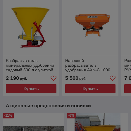
Разбрасыватель
Навесной
Ра
минеральных удобрений
разбрасыватель
ми
садовый 500 л с улиткой
удобрения AXN-C 1000
РУ
Турция
2 190
5 500
7 
руб.
руб.
Купить
Купить
Акционные предложения и новинки
-11%
-6%