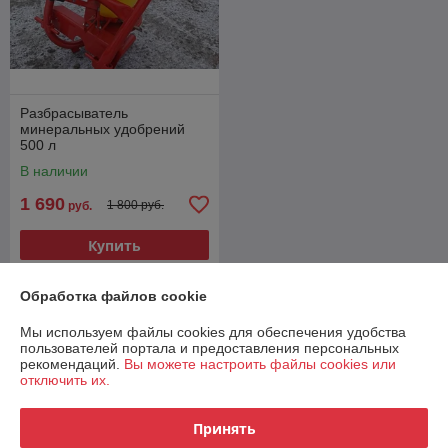
Разбрасыватель
минеральных удобрений
500 л
В наличии
1 690
1 800 руб.
руб.
Купить
Обработка файлов cookie
О нас
Мы используем файлы cookies для обеспечения удобства
Рейтинг не сформирован
пользователей портала и предоставления персональных
Менее 5 отзывов за последний год
рекомендаций.
Вы можете настроить файлы cookies или
отключить их.
Компания продает на
Deal.by
Принять
Работает с 23.04.2014