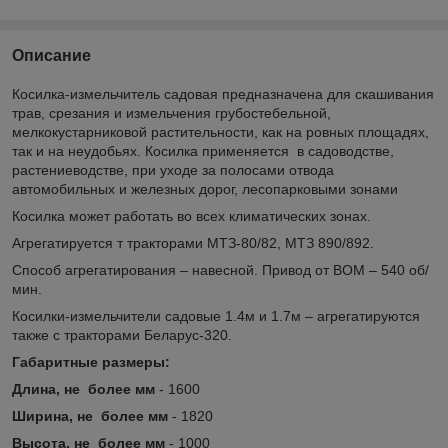
Описание
Косилка-измельчитель садовая предназначена для скашивания
трав, срезания и измельчения грубостебельной,
мелкокустарниковой растительности, как на ровных площадях,
так и на неудобьях. Косилка применяется в садоводстве,
растениеводстве, при уходе за полосами отвода
автомобильных и железных дорог, лесопарковыми зонами
Косилка может работать во всех климатических зонах.
Агрегатируется т тракторами МТЗ-80/82, МТЗ 890/892.
Способ агрегатирования – навесной. Привод от ВОМ – 540 об/
мин.
Косилки-измельчители садовые 1.4м и 1.7м – агрегатируются
также с тракторами Беларус-320.
Габаритные размеры:
Длина, не более мм
- 1600
Ширина, не более мм
- 1820
Высота, не более мм
- 1000