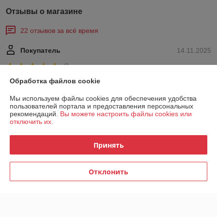
Отзывы о магазине
22 отзывов за всё время
Покупатель
14.11.2025
Отлично
Обработка файлов cookie
Очень быстро вышли на связь после того как была составлена 
заявка , не первый раз обращаюсь . Качество цена на уровне.
Мы используем файлы cookies для обеспечения удобства
пользователей портала и предоставления персональных
рекомендаций.
Вы можете настроить файлы cookies или
Сделка подтверждена через корзину
отключить их.
Принять
Покупатель
03.11.2025
Хорошо
Отклонить
связались позже, доставили быстро.
Сделка подтверждена через корзину