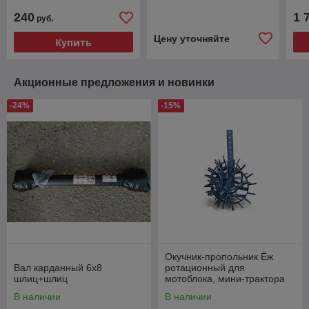
240
1 
руб.
Цену уточняйте
Купить
Акционные предложения и новинки
-24%
-15%
Окучник-пропольник Ёж
Вал карданный 6х8
ротационный для
шлиц+шлиц
мотоблока, мини-трактора
В наличии
В наличии