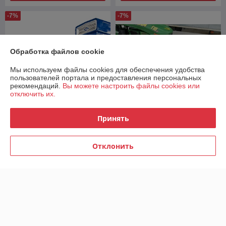
-7%
-7%
Обработка файлов cookie
Мы используем файлы cookies для обеспечения удобства
пользователей портала и предоставления персональных
рекомендаций.
Вы можете настроить файлы cookies или
отключить их.
Принять
Лопата отвал для
Лопата-отвал снеговая
минитрактора 1.4м
ЛОС-1400
Отклонить
В наличии
В наличии
1 250
1 300
1 350 руб.
1 400 руб.
руб.
руб.
Купить
Купить
-6%