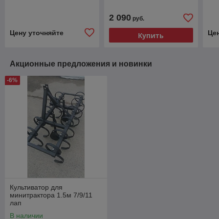
2 090
руб.
Цену уточняйте
Це
Купить
Акционные предложения и новинки
-6%
Культиватор для
минитрактора 1.5м 7/9/11
лап
В наличии