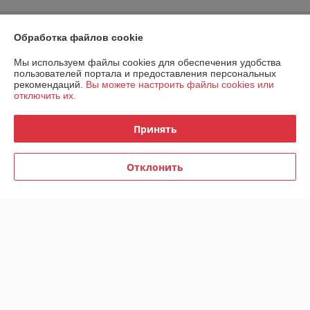
О нас
Обработка файлов cookie
Мы используем файлы cookies для обеспечения удобства
Контакты
пользователей портала и предоставления персональных
рекомендаций.
Вы можете настроить файлы cookies или
отключить их.
Доставка и оплата
Принять
График работы
Полная версия сайта
Отклонить
Политика обработки cookies
Сайт создан на платформе Deal.by