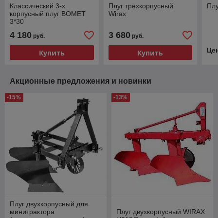
Классический 3-х
Плуг трёхкорпусный
Плу
корпусный плуг BOMET
Wirax
3*30
4 180
3 680
руб.
руб.
Це
Купить
Купить
Акционные предложения и новинки
-15%
-13%
Плуг двухкорпусный для
минитрактора
Плуг двухкорпусный WIRAX