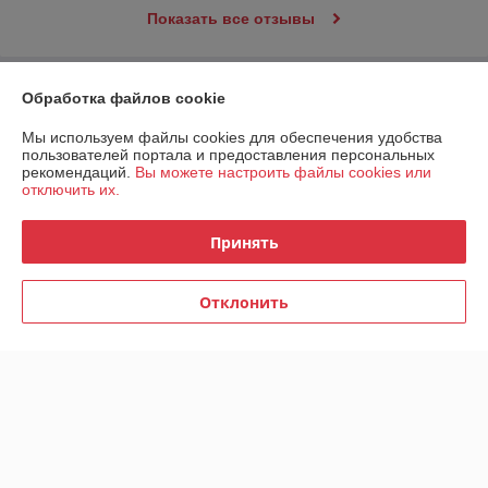
Показать все отзывы
О нас
Обработка файлов cookie
Мы используем файлы cookies для обеспечения удобства
Контакты
пользователей портала и предоставления персональных
рекомендаций.
Вы можете настроить файлы cookies или
отключить их.
Доставка и оплата
Принять
График работы
Полная версия сайта
Отклонить
Политика обработки cookies
Сайт создан на платформе Deal.by