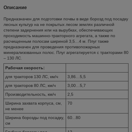
Описание
Предназначен для подготовки почвы в виде борозд под посадку
лесных культур на не покрытых лесом землях различной
степени задернения или на вырубках, обеспечивающих
проходимость машинно-тракторного агрегата, а также по
расчищенным полосам шириной 3,5…4 м. Плуг также
предназначен для проведения противопожарных
минерализованных полос. Плуг агрегатируется с тракторами 80
– 130 ЛС.
Рабочая скорость:
для тракторов 130 ЛС, км/ч
3,86…5,5
для тракторов 80 ЛС, км/ч
3,00…5,7
Производительность, км/ч
2,5
Ширина захвата корпуса, см,
70
не менее
Ширина борозды под посадку,
60...80
см
Глубина борозды под
12