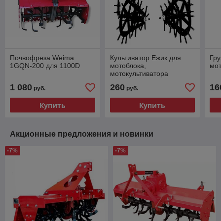
Почвофреза Weima
Культиватор Ежик для
Гру
1GQN-200 для 1100D
мотоблока,
мо
мотокультиватора
1 080
260
16
руб.
руб.
Купить
Купить
Акционные предложения и новинки
-7%
-7%