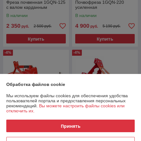
Фреза почвенная 1GQN-125
Почвофреза 1GQN-220
с валом карданным
усиленная
В наличии
В наличии
2 350
4 900
2 500 руб.
5 190 руб.
руб.
руб.
Купить
Купить
-4%
-4%
Обработка файлов cookie
Мы используем файлы cookies для обеспечения удобства
пользователей портала и предоставления персональных
рекомендаций.
Вы можете настроить файлы cookies или
отключить их.
Почвофреза 1GQN-140 с
Почвофреза усиленная
Принять
карданом усиленные ножи
1GQN-200
В наличии
В наличии