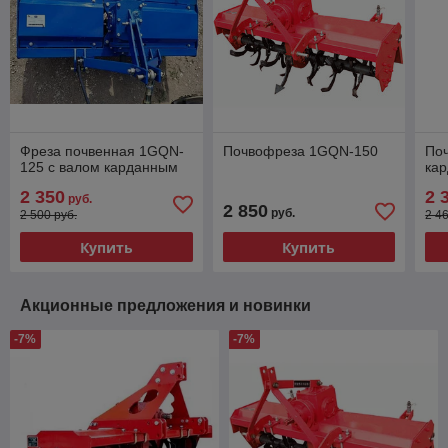
Фреза почвенная 1GQN-
Почвофреза 1GQN-150
По
125 с валом карданным
ка
2 350
2 
руб.
2 850
руб.
2 500 руб.
2 4
Купить
Купить
Акционные предложения и новинки
-7%
-7%