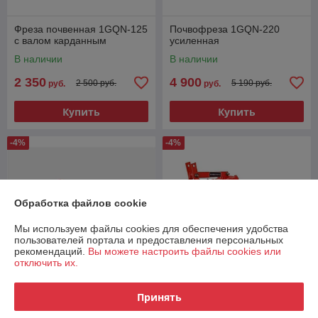
Фреза почвенная 1GQN-125
Почвофреза 1GQN-220
с валом карданным
усиленная
В наличии
В наличии
2 350
4 900
2 500 руб.
5 190 руб.
руб.
руб.
Купить
Купить
-4%
-4%
Обработка файлов cookie
Мы используем файлы cookies для обеспечения удобства
пользователей портала и предоставления персональных
рекомендаций.
Вы можете настроить файлы cookies или
отключить их.
Принять
Почвофреза 1.4м с валом
Почвофреза 1GQN-140 с
карданным 6х6
карданом усиленные ножи