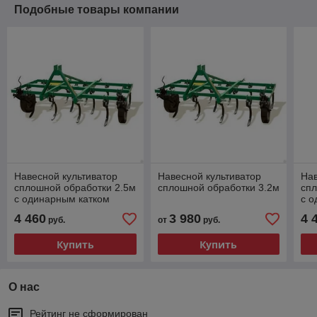
Подобные товары компании
Навесной культиватор
Навесной культиватор
Нав
сплошной обработки 2.5м
сплошной обработки 3.2м
спл
с одинарным катком
с о
4 460
3 980
4 
руб.
от
руб.
Купить
Купить
О нас
Рейтинг не сформирован