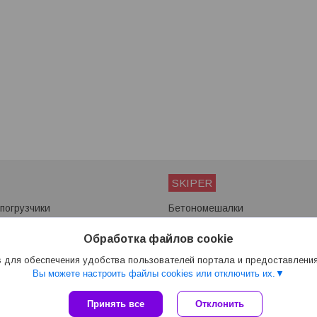
SKIPER
погрузчики
Бетономешалки
ы
Мотоблоки
Снегоуборщики
Обработка файлов cookie
Сварочные аппараты
 для обеспечения удобства пользователей портала и предоставлени
Вы можете настроить файлы cookies или отключить их.
Сайт создан на платформе Deal.by
Принять все
Отклонить
Политика обработки файлов cookies