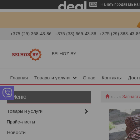
Начать продавать на 
+375 (29) 368-43-86
+375 (33) 669-43-86
+375 (29) 368-43-8
BELHOZ.BY
Главная
Товары и услуги
О нас
Контакты
Доста
...
Запчасти
Товары и услуги
Прайс-листы
Новости