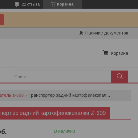
22 отзыва
Корзина
Наличие документов
Корзина
атель z-609
Транспортёр задний картофелекопалки z-609
портёр задний картофелекопалки Z-609
уб.
В наличии