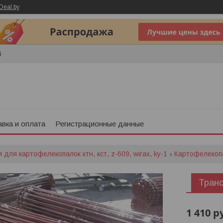
Deal.by
6
вка и оплата
Регистрационные данные
 для картофелекопалок ктн, кст, z-609, wirax, ky-1
Картофелекоп
Транс
1 410
р