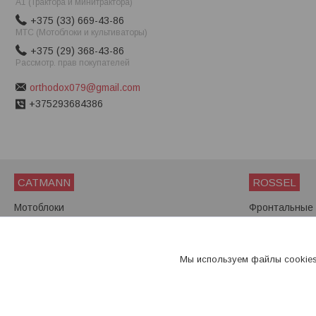
A1 (Трактора и минитрактора)
+375 (33) 669-43-86
МТС (Мотоблоки и культиваторы)
+375 (29) 368-43-86
Рассмотр. прав покупателей
orthodox079@gmail.com
+375293684386
CATMANN
ROSSEL
Мотоблоки
Фронтальные 
Мини-тракторы
Мини-трактор
Мотоблоки
Мы используем файлы cookies