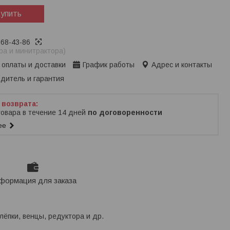
упить
368-43-86
ра и минитрактора)
 оплаты и доставки
График работы
Адрес и контакты
дитель и гарантия
товара в течение 14 дней
по договоренности
ее
формация для заказа
лёпки, венцы, редуктора и др.