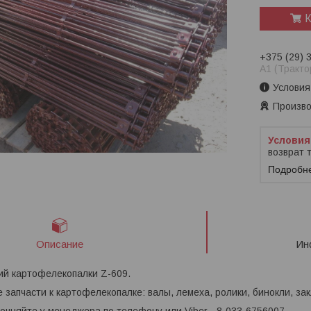
К
+375 (29) 
A1 (Тракто
Условия
Произво
возврат 
Подробн
Описание
Ин
ий картофелекопалки Z-609.
 запчасти к картофелекопалке: валы, лемеха, ролики, бинокли, зак