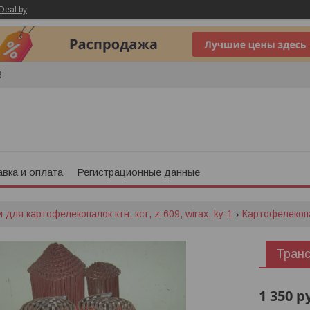
Deal.by
6
вка и оплата
Регистрационные данные
 для картофелекопалок ктн, кст, z-609, wirax, ky-1
Картофелекоп
Транс
1 350
р