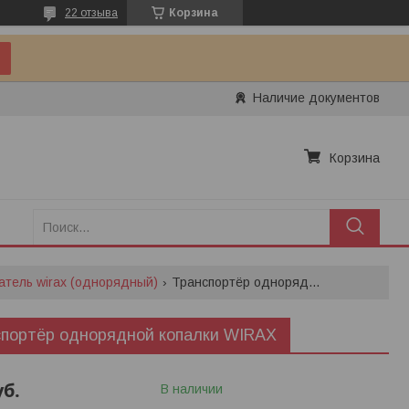
22 отзыва
Корзина
Наличие документов
Корзина
атель wirax (однорядный)
Транспортёр однорядной копалки wirax
портёр однорядной копалки WIRAX
уб.
В наличии