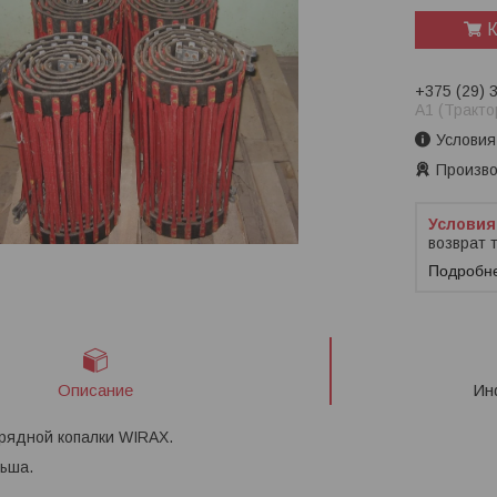
К
+375 (29) 
A1 (Тракто
Условия
Произво
возврат 
Подробн
Описание
Ин
рядной копалки WIRAX.
льша.