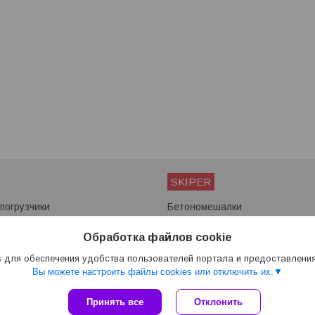
SKIPER
погрузчики
Бетономешалки
ы
Мотоблоки
Снегоуборщики
Обработка файлов cookie
Сварочные аппараты
 для обеспечения удобства пользователей портала и предоставлени
Вы можете настроить файлы cookies или отключить их.
Сайт создан на платформе Deal.by
Принять все
Отклонить
Политика обработки файлов cookies