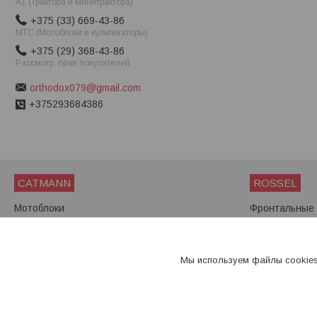
A1 (Трактора и минитрактора)
+375 (33) 669-43-86
МТС (Мотоблоки и культиваторы)
+375 (29) 368-43-86
Рассмотр. прав покупателей
orthodox079@gmail.com
+375293684386
CATMANN
ROSSEL
Мотоблоки
Фронтальные 
Мини-тракторы
Мини-трактор
Мотоблоки
Мы используем файлы cookies