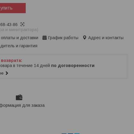
упить
368-43-86
ра и минитрактора)
 оплаты и доставки
График работы
Адрес и контакты
дитель и гарантия
товара в течение 14 дней
по договоренности
ее
формация для заказа