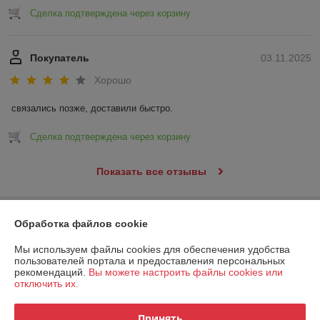
Сделка подтверждена через корзину
Покупатель
03.11.2025
Хорошо
связались позже, доставили быстро.
Сделка подтверждена через корзину
Показать все отзывы
О нас
Обработка файлов cookie
Мы используем файлы cookies для обеспечения удобства
Контакты
пользователей портала и предоставления персональных
рекомендаций.
Вы можете настроить файлы cookies или
отключить их.
Доставка и оплата
Принять