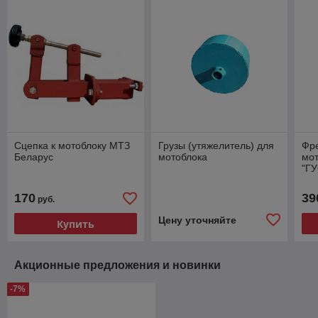
Сцепка к мотоблоку МТЗ
Грузы (утяжелитель) для
Фре
Беларус
мотоблока
мот
"Г
170
39
руб.
Цену уточняйте
Купить
Акционные предложения и новинки
-7%