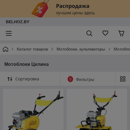
BELHOZ.BY
Каталог товаров
Мотоблоки, культиваторы
Мотобло
Мотоблоки Целина
Сортировка
0
Фильтры