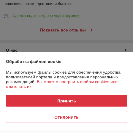
связались позже, доставили быстро.
Сделка подтверждена через корзину
Показать все отзывы
О нас
Обработка файлов cookie
Контакты
Мы используем файлы cookies для обеспечения удобства
пользователей портала и предоставления персональных
Доставка и оплата
рекомендаций.
Вы можете настроить файлы cookies или
отключить их.
График работы
Принять
Полная версия сайта
Отклонить
Политика обработки cookies